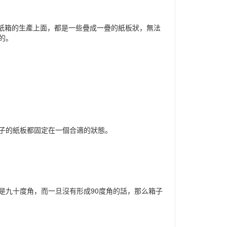
紙箱的生產上面，都是一些疊成一疊的紙板狀，無法
的。
子的紙板都固定在一個合適的狀態。
九十度角，而一旦沒有形成90度角的話，那么箱子