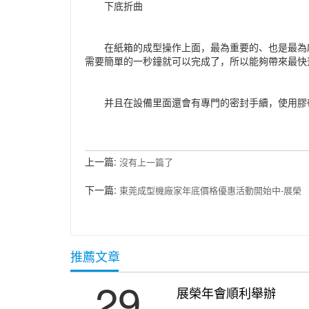
下底折曲
在紙箱的成型操作上面，最為重要的、也是最為麻
需要簡單的一秒鐘就可以完成了，所以能夠帶來最快
并且在設備里面還會有專門的密封手續，使用膠帶
上一篇:
沒有上一篇了
下一篇:
東莞成型機廠家年底價格優惠活動開始中-展榮
推薦文章
29
展榮年會順利舉辦